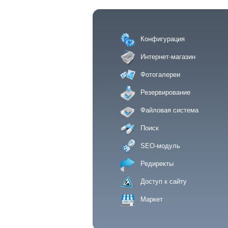
Конфигурация
Интернет-магазин
Фотогалереи
Резервирование
Файловая система
Поиск
SEO-модуль
Редиректы
Доступ к сайту
Маркет