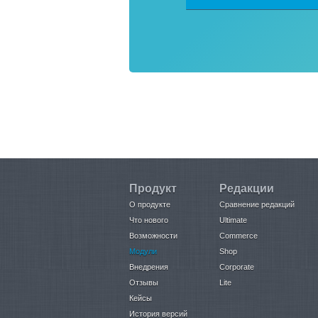
Продукт
Редакции
О продукте
Сравнение редакций
Что нового
Ultimate
Возможности
Commerce
Модули
Shop
Внедрения
Corporate
Отзывы
Lite
Кейсы
История версий