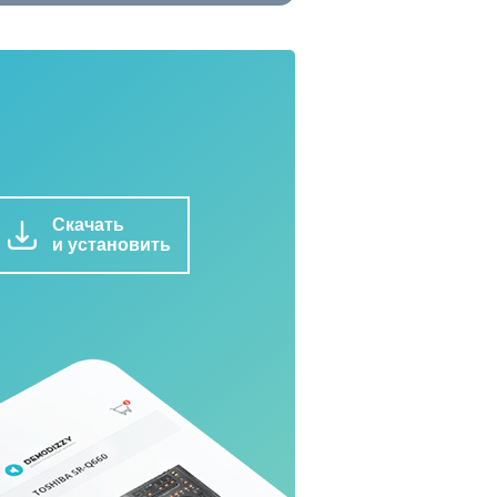
Скачать
и установить