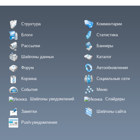
Структура
Комментарии
Блоги
Статистика
Рассылки
Баннеры
Шаблоны данных
Каталог
Форум
Автообновления
Корзина
Социальные сети
События
Меню
Шаблоны уведомлений
Слайдеры
Заметки
Шаблоны сайта
Push-уведомления