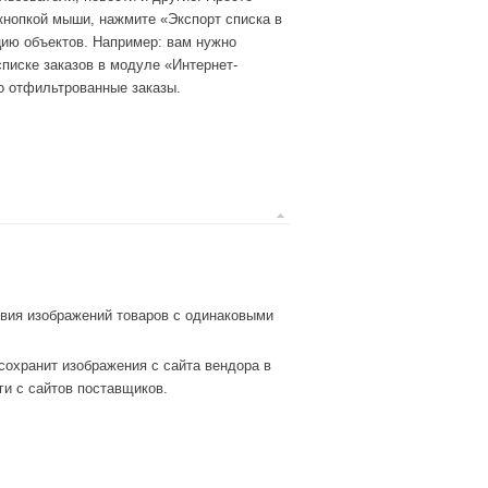
й кнопкой мыши, нажмите «Экспорт списка в
ию объектов. Например: вам нужно
писке заказов в модуле «Интернет-
о отфильтрованные заказы.
твия изображений товаров с одинаковыми
охранит изображения с сайта вендора в
ги с сайтов поставщиков.