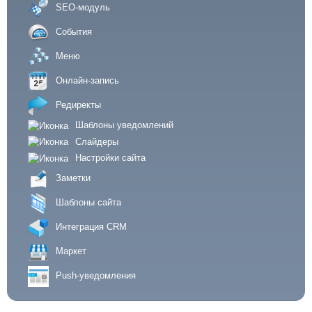
SEO-модуль
События
Меню
Онлайн-запись
Редиректы
Шаблоны уведомлений
Слайдеры
Настройки сайта
Заметки
Шаблоны сайта
Интеграция CRM
Маркет
Push-уведомления